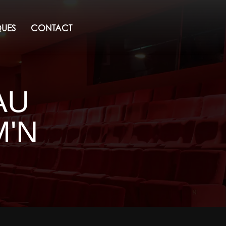
QUES
CONTACT
AU
M'N