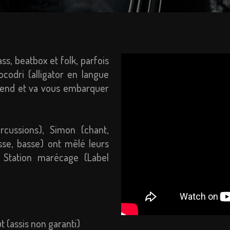
ass, beatbox et folk, parfois
Cocodri (alligator en langue
rprend et va vous embarquer
rcussions), Simon (chant,
sse, basse) ont mêlé leurs
m Station marécage (Label
t (assis non garanti)